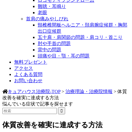
ロコモティブシンドローム
難聴・耳鳴り
老眼
首肩の痛みやしびれ
頸椎椎間板ヘルニア・頚肩腕症候群・胸郭
出口症候群
五十肩・肩関節の問題・肩コリ・首こり
肘や手首の問題
背中の問題
頭痛や目・顎・耳の問題
無料プレゼント
アクセス
よくある質問
お問い合わせ
キュアハウス治療院-TOP
>
治療理論・治療院情報
>
体質
改善を確実に達成する方法
悩んでいる症状で記事を探せます
体質改善を確実に達成する方法