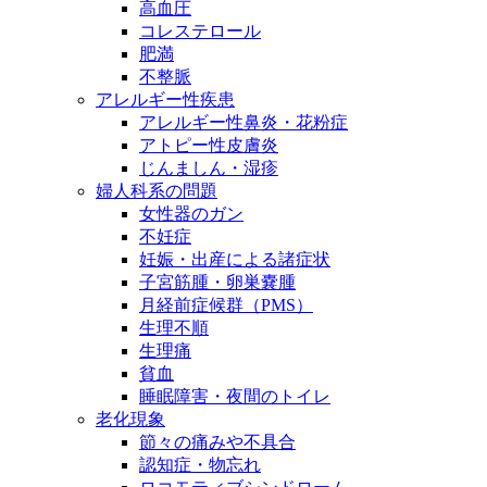
高血圧
コレステロール
肥満
不整脈
アレルギー性疾患
アレルギー性鼻炎・花粉症
アトピー性皮膚炎
じんましん・湿疹
婦人科系の問題
女性器のガン
不妊症
妊娠・出産による諸症状
子宮筋腫・卵巣嚢腫
月経前症候群（PMS）
生理不順
生理痛
貧血
睡眠障害・夜間のトイレ
老化現象
節々の痛みや不具合
認知症・物忘れ