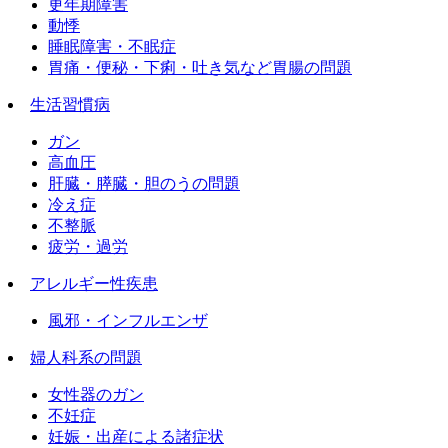
更年期障害
動悸
睡眠障害・不眠症
胃痛・便秘・下痢・吐き気など胃腸の問題
生活習慣病
ガン
高血圧
肝臓・膵臓・胆のうの問題
冷え症
不整脈
疲労・過労
アレルギー性疾患
風邪・インフルエンザ
婦人科系の問題
女性器のガン
不妊症
妊娠・出産による諸症状