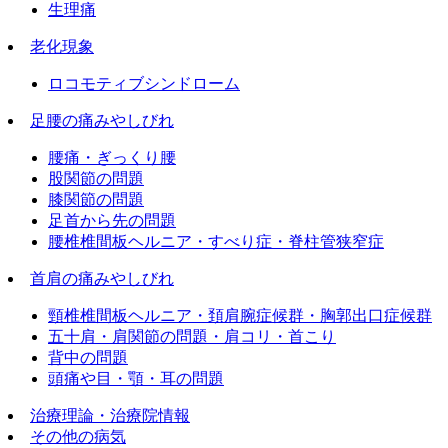
生理痛
老化現象
ロコモティブシンドローム
足腰の痛みやしびれ
腰痛・ぎっくり腰
股関節の問題
膝関節の問題
足首から先の問題
腰椎椎間板ヘルニア・すべり症・脊柱管狭窄症
首肩の痛みやしびれ
頸椎椎間板ヘルニア・頚肩腕症候群・胸郭出口症候群
五十肩・肩関節の問題・肩コリ・首こり
背中の問題
頭痛や目・顎・耳の問題
治療理論・治療院情報
その他の病気