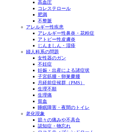
高血圧
コレステロール
肥満
不整脈
アレルギー性疾患
アレルギー性鼻炎・花粉症
アトピー性皮膚炎
じんましん・湿疹
婦人科系の問題
女性器のガン
不妊症
妊娠・出産による諸症状
子宮筋腫・卵巣嚢腫
月経前症候群（PMS）
生理不順
生理痛
貧血
睡眠障害・夜間のトイレ
老化現象
節々の痛みや不具合
認知症・物忘れ