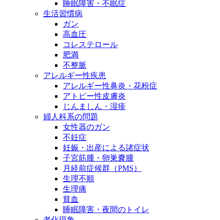
睡眠障害・不眠症
生活習慣病
ガン
高血圧
コレステロール
肥満
不整脈
アレルギー性疾患
アレルギー性鼻炎・花粉症
アトピー性皮膚炎
じんましん・湿疹
婦人科系の問題
女性器のガン
不妊症
妊娠・出産による諸症状
子宮筋腫・卵巣嚢腫
月経前症候群（PMS）
生理不順
生理痛
貧血
睡眠障害・夜間のトイレ
老化現象