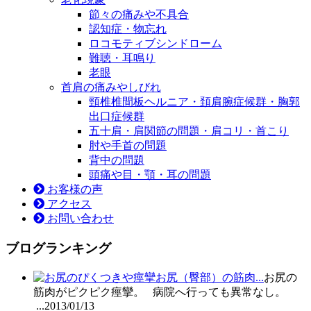
節々の痛みや不具合
認知症・物忘れ
ロコモティブシンドローム
難聴・耳鳴り
老眼
首肩の痛みやしびれ
頸椎椎間板ヘルニア・頚肩腕症候群・胸郭
出口症候群
五十肩・肩関節の問題・肩コリ・首こり
肘や手首の問題
背中の問題
頭痛や目・顎・耳の問題
お客様の声
アクセス
お問い合わせ
ブログランキング
お尻（臀部）の筋肉...
お尻の
筋肉がピクピク痙攣。 病院へ行っても異常なし。
...
2013/01/13