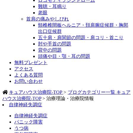
ロコモティブシンドローム
難聴・耳鳴り
老眼
首肩の痛みやしびれ
頸椎椎間板ヘルニア・頚肩腕症候群・胸郭
出口症候群
五十肩・肩関節の問題・肩コリ・首こり
肘や手首の問題
背中の問題
頭痛や目・顎・耳の問題
無料プレゼント
アクセス
よくある質問
お問い合わせ
キュアハウス治療院-TOP
>
ブログカテゴリー一覧
キュア
ハウス治療院-TOP
>
治療理論・治療院情報
自律神経失調症
自律神経失調症
パニック障害
うつ病